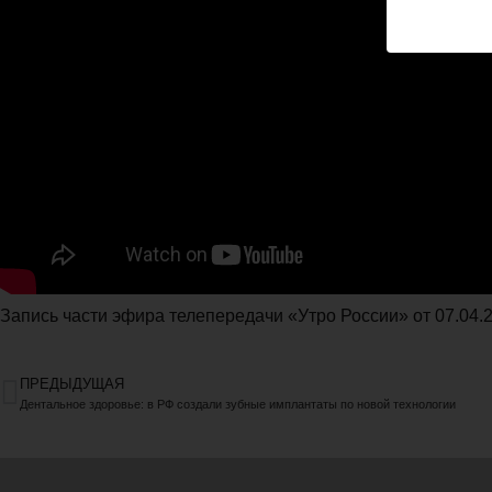
Запись части эфира телепередачи «Утро России» от 07.04.
ПРЕДЫДУЩАЯ
Дентальное здоровье: в РФ создали зубные имплантаты по новой технологии