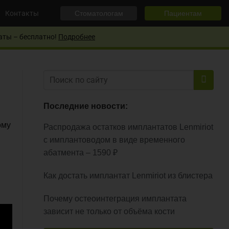
Контакты
Стоматологам
Пациентам
аты – бесплатно!
Подробнее
Последние новости:
ому
Распродажа остатков имплантатов Lenmiriot
с имплантоводом в виде временного
абатмента – 1590 ₽
Как достать имплантат Lenmiriot из блистера
Почему остеоинтеграция имплантата
зависит не только от объёма кости