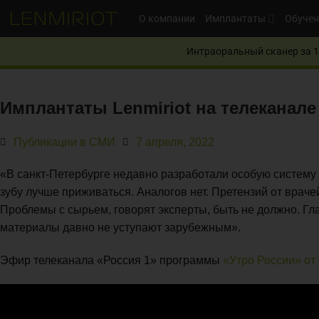
О компании
Имплантаты
Обучен
Интраоральный сканер за 1
Имплантаты Lenmiriot на телеканале
Публикации в СМИ
7 апреля, 2022
«В санкт-Петербурге недавно разработали особую систему
зубу лучше приживаться. Аналогов нет. Претензий от вра
Проблемы с сырьем, говорят эксперты, быть не должно. Гл
материалы давно не уступают зарубежным».
Эфир телеканала «Россия 1» программы
«Утро России» от 