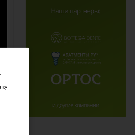
.
пку