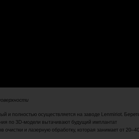
поверхности
й и полностью осуществляется на заводе Lenmiriot. Берет
ания по 3D-модели вытачивают будущий имплантат
в очистки и лазерную обработку, которая занимает от 20–4