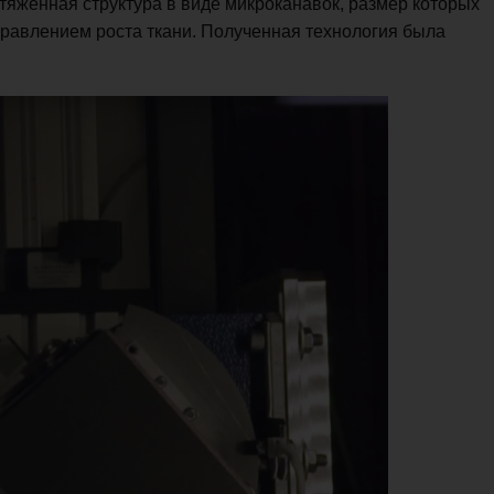
яженная структура в виде микроканавок, размер которых
правлением роста ткани. Полученная технология была