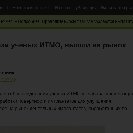
ие
Новости и статьи
Научные публикации
Наши партнеры
 ₽/мес. –
Подробнее
| Проводите курсы там, где создаются имплант
гии ученых ИТМО, вышли на рынок
точник:
s/12313/
ли об исследовании ученых ИТМО из лаборатории лазер
бработки поверхности имплантатов для улучшения
ходе на рынок дентальных имплантатов, обработанных по