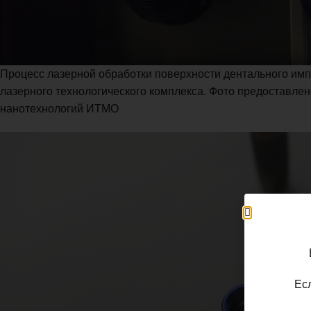
Процесс лазерной обработки поверхности дентального импл
лазерного технологического комплекса. Фото предоставле
нанотехнологий ИТМО
Ес