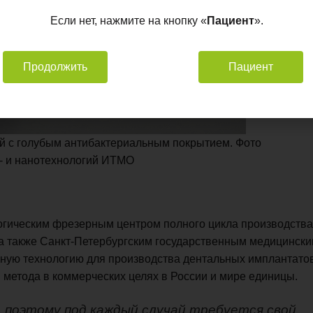
Если нет, нажмите на кнопку «
Пациент
».
Продолжить
Пациент
й с голубым антибактериальным покрытием. Фото
- и нанотехнологий ИТМО
гическим фрезерным центром полного цикла производства
 а также Санкт-Петербургским государственным медицинск
нную технологию для производства дентальных имплантатов
 метода в коммерческих целях в России и мире единицы.
, поэтому под каждый случай требуется свой