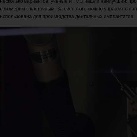
несколько вариантов, ученые ИТМО нашли наилучший: прот
соизмерим с клеточным. За счет этого можно управлять на
использована для производства дентальных имплантатов.