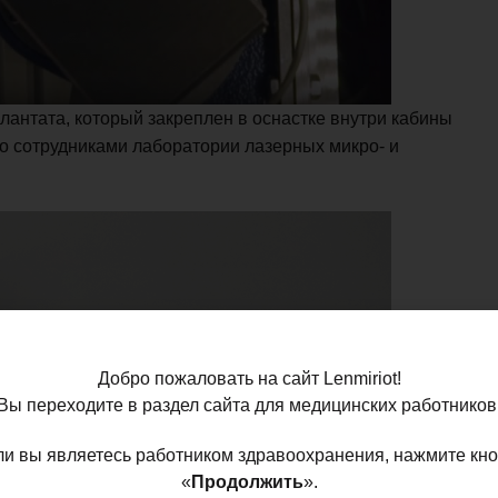
антата, который закреплен в оснастке внутри кабины
но сотрудниками лаборатории лазерных микро- и
Добро пожаловать на сайт Lenmiriot!
Вы переходите в раздел сайта для медицинских работников
ли вы являетесь работником здравоохранения, нажмите кно
«
Продолжить
».