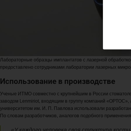
Лабораторные образцы имплантатов с лазерной обработко
предоставлено сотрудниками лаборатории лазерных микро
Использование в производстве
Ученые ИТМО совместно с крупнейшим в России стоматоло
заводом Lenmiriot, входящим в группу компаний «ОРТОС»,
университетом им. И. П. Павлова использовали разработа
По словам разработчиков, аналогов подобного применения
«У каждого человека своя структура кости