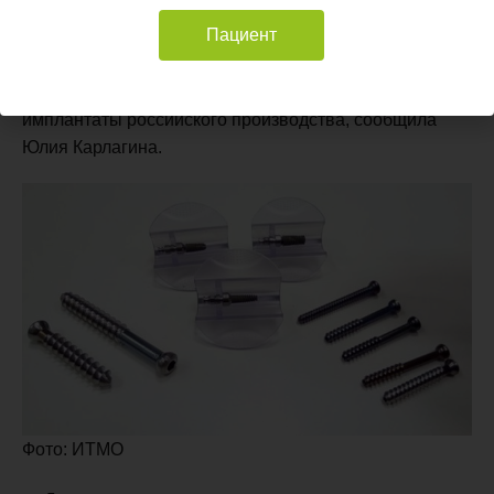
составляют имплантаты и протезы импортного
Пациент
производства. В условиях санкций это может
представлять серьезные проблемы. Существует
порядка десяти компаний, предлагающих дентальные
имплантаты российского производства, сообщила
Юлия Карлагина.
Фото: ИТМО