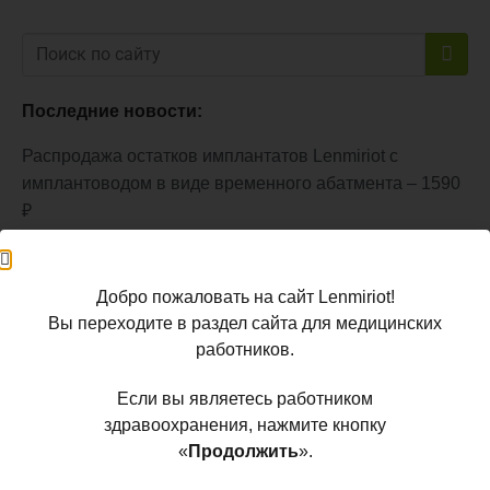
Последние новости:
Распродажа остатков имплантатов Lenmiriot с
имплантоводом в виде временного абатмента – 1590
₽
Как достать имплантат Lenmiriot из блистера
Добро пожаловать на сайт Lenmiriot!
Почему остеоинтеграция имплантата зависит не
Вы переходите в раздел сайта для медицинских
только от объёма кости
работников.
Если вы являетесь работником
здравоохранения, нажмите кнопку
«
Продолжить
».