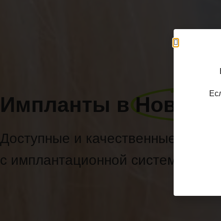
Ес
Импланты в
Новоси
Доступные и качественные реше
с имплантационной системой Lenm