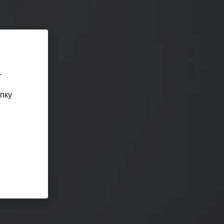
.
пку